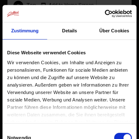
Tap
Add to Home Screen
Warm kitchen:
2
12.00 - 13.30 and 18.00 - 20.00
An icon will be added to your home screen so you can
quickly access this website.
Zustimmung
Details
Über Cookies
Already added to Home Screen
+
−
Diese Webseite verwendet Cookies
Wir verwenden Cookies, um Inhalte und Anzeigen zu
personalisieren, Funktionen für soziale Medien anbieten
zu können und die Zugriffe auf unsere Website zu
analysieren. Außerdem geben wir Informationen zu Ihrer
Verwendung unserer Website an unsere Partner für
soziale Medien, Werbung und Analysen weiter. Unsere
Partner führen diese Informationen möglicherweise mit
weiteren Daten zusammen, die Sie ihnen bereitgestellt
haben oder die sie im Rahmen Ihrer Nutzung der Dienste
gesammelt haben.
Einwilligungsauswahl
Notwendig