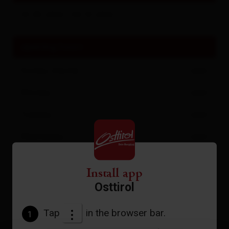
23.05.2026 - 04.10.2026
opening hours
Sunday
(heute)
open
Monday
open
Tuesday
open
Wednesday
open
Thursday
open
Install app
Friday
open
Osttirol
Saturday
open
Tap
in the browser bar.
1