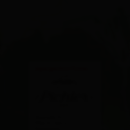
×
Alpengasthof Pichler
Gsaritzen 13
9962 St. Veit in
Defereggen