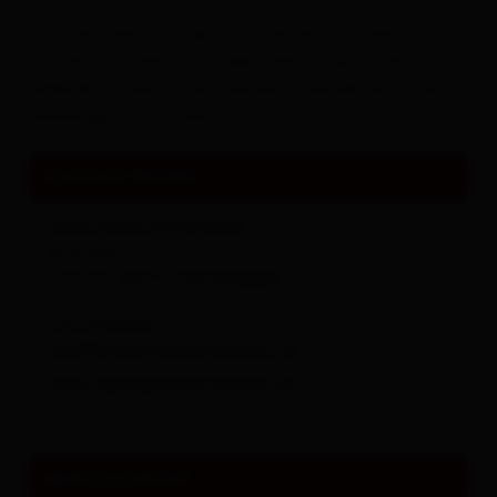
As a certified AMA gourmet restaurant, the inn
stands for quality and regionality. Enjoy culinary
highlights against the impressive backdrop of the
Deferegger mountains!
contact details
Alpengasthof PICHLER
Gsaritzen 13
9962
St. Veit in Defereggen
+43 4879 311
info@alpengasthof-pichler.at
www.alpengasthof-pichler.at
opening period