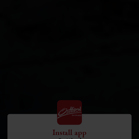
Lienz
Matrei
Nikolsdorf
Nußdorf-Debant
Oberlienz
Obertilliach
Prägraten
Schlaiten
Sillian
St. Jakob i. D.
Install app
St. Johann im Walde