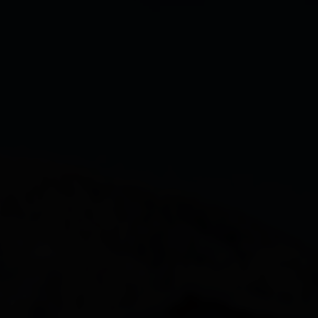
Dölsach
Gaimberg
Heinfels
Hopfgarten i. D.
Innervillgraten
Iselsberg-Stronach
Kals
Kartitsch
Lavant
Leisach