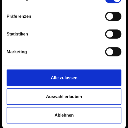
Präferenzen
Tobogganing around
Statistiken
Prägraten am Großvenediger
Marketing
A pleasure for young and
old
Alle zulassen
Auswahl erlauben
Ablehnen
The
is located in
toboggan run "Würfele Hütte"
Virgen, the neighbouring village of Prägraten a. G.