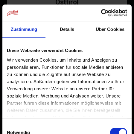
Osttirol
St. Veit i. D.
Tap
in the browser bar.
1
Strassen
Zustimmung
Details
Über Cookies
Tap
Add to Home Screen
2
Thurn
An icon will be added to your home screen so you can
Tristach
Diese Webseite verwendet Cookies
quickly access this website.
Wir verwenden Cookies, um Inhalte und Anzeigen zu
Untertilliach
Already added to Home Screen
personalisieren, Funktionen für soziale Medien anbieten
zu können und die Zugriffe auf unsere Website zu
Virgen
analysieren. Außerdem geben wir Informationen zu Ihrer
Verwendung unserer Website an unsere Partner für
All about All places
soziale Medien, Werbung und Analysen weiter. Unsere
Partner führen diese Informationen möglicherweise mit
weiteren Daten zusammen, die Sie ihnen bereitgestellt
haben oder die sie im Rahmen Ihrer Nutzung der Dienste
gesammelt haben.
Einwilligungsauswahl
Notwendig