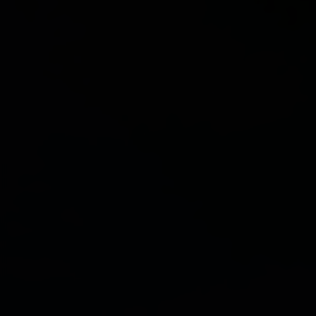
St. Veit i. D.
Strassen
Thurn
Tristach
Untertilliach
Virgen
All about All places