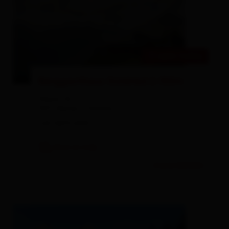
open today
© Miriam Raneburger
Berggasthaus Goldried 2.150m
Klaunz 52
9971 Matrei in Osttirol
+43 4875 6555
show on map
more details