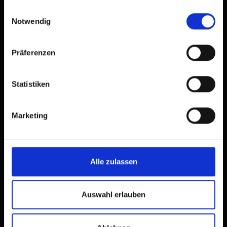
gesammelt haben.
Einwilligungsauswahl
Notwendig
Präferenzen
Statistiken
Huts in and around Matrei
in Osttirol
Marketing
The best places to stop for
skimountaineers
Alle zulassen
Auswahl erlauben