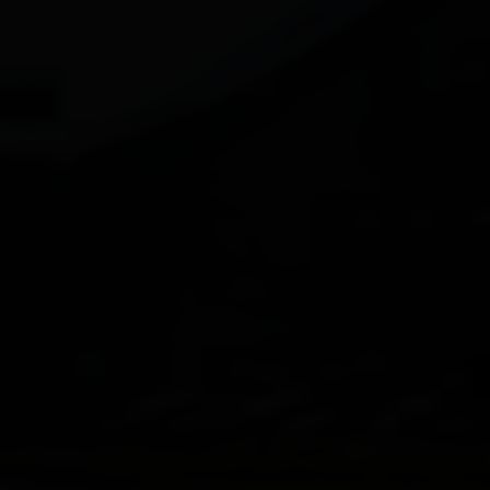
Dölsach
Gaimberg
Heinfels
Hopfgarten i. D.
Innervillgraten
Iselsberg-Stronach
Kals
Kartitsch
Lavant
Leisach