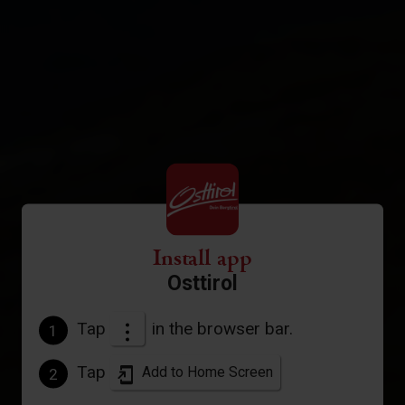
Install app
Osttirol
Tap
in the browser bar.
1
Tap
Add to Home Screen
2