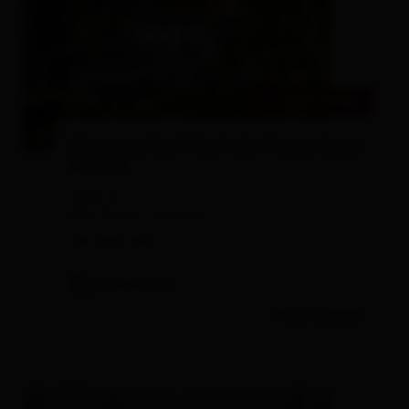
open today
Alpengasthof Matreier Tauernhaus
1.512m
Tauer 22
9971 Matrei in Osttirol
+43 4875 8811
show on map
more details