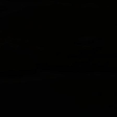
Lienz
Matrei
Nikolsdorf
Nußdorf-Debant
Oberlienz
Obertilliach
Prägraten
Schlaiten
Sillian
St. Jakob i. D.
St. Johann im Walde