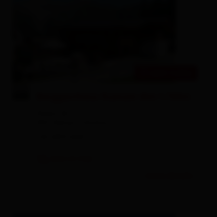
open today
© Fam. Egger
Berggasthaus Kuenzer Alm 1.760m
Klaunz 2A
9971 Matrei in Osttirol
+43 4875 6525
show on map
more details