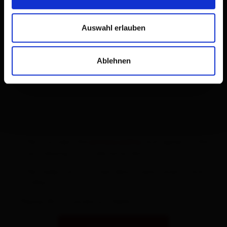
Austria
Auswahl erlauben
Email
Ablehnen
Phone (for further questions)
Yes, I accept the
privacy policy
and agree to the
processing of my personal data.
Yes, keep me informed about news, events and
offers in Osttirol.
Please fill in mandatory fields
submit enquiry