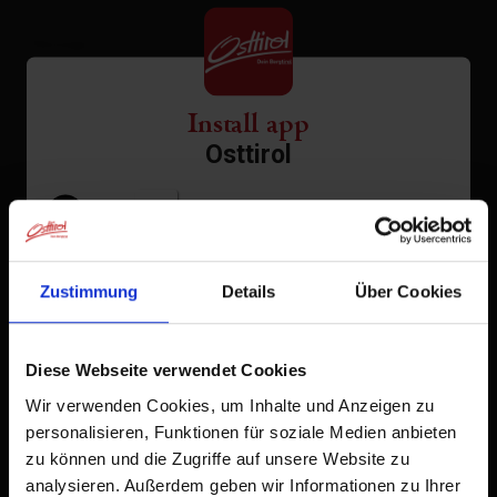
St. Veit i. D.
Message
Strassen
Install app
Thurn
Osttirol
meals
Tristach
meals
Tap
in the browser bar.
1
Untertilliach
Tap
Add to Home Screen
2
categories of accommodation
Virgen
Zustimmung
Details
Über Cookies
All categories of accommodation
An icon will be added to your home screen so you can
All about All places
quickly access this website.
Salutation
Diese Webseite verwendet Cookies
Already added to Home Screen
Salutation
Wir verwenden Cookies, um Inhalte und Anzeigen zu
personalisieren, Funktionen für soziale Medien anbieten
zu können und die Zugriffe auf unsere Website zu
First name
analysieren. Außerdem geben wir Informationen zu Ihrer