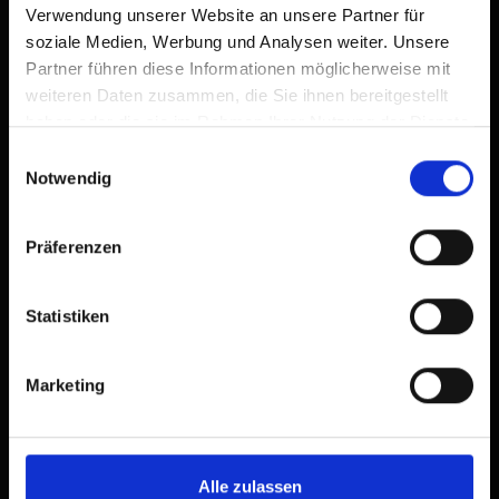
Verwendung unserer Website an unsere Partner für
soziale Medien, Werbung und Analysen weiter. Unsere
Partner führen diese Informationen möglicherweise mit
Last name
weiteren Daten zusammen, die Sie ihnen bereitgestellt
haben oder die sie im Rahmen Ihrer Nutzung der Dienste
gesammelt haben.
Einwilligungsauswahl
Street
Notwendig
Präferenzen
ZIP
Statistiken
City
Marketing
Country
Alle zulassen