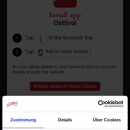
28°C/82°F
Install app
Osttirol
°C
Tap
in the browser bar.
1
to the forecast
Tap
Add to Home Screen
2
An icon will be added to your home screen so you can
quickly access this website.
Already added to Home Screen
Zustimmung
Details
Über Cookies