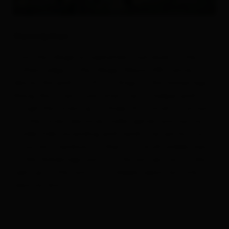
Description
From the village an asphalted road leads to the
nothern edge of the village. Nearly 200 metres
above, the path no. 47 via Gripp to the Golzentipp.
Along the forest road, later over a steeper path
trough the forest up to Gripp. At a small mountain
hut the forest becomes visibly lighter and narrow,
moderately ascending path leads over partly moist
mountain meadows further to a small saddle west
to the Golzentipp summit. The last section to the
right up to the summit is steeper again, but only
relativly short!