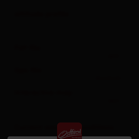
altitude profile
Pdf file
open
Gpx file
download
Interactive map
open
Current weather conditions