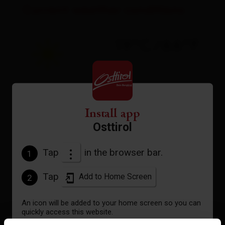
Current weather conditions
19°C/66°F
°C
to the forecast
Install app
Osttirol
Tap
in the browser bar.
1
Tap
Add to Home Screen
2
An icon will be added to your home screen so you can
quickly access this website.