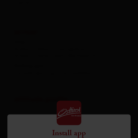
family tour
arrival
Stop
Arnbach (Sillian) Staatsgrenze
Arnbach (Sillian) Abzw Weitlanbrunn
Parking spot
Car park sports ground Tassenbach
altitude profile
Install app
Pdf file