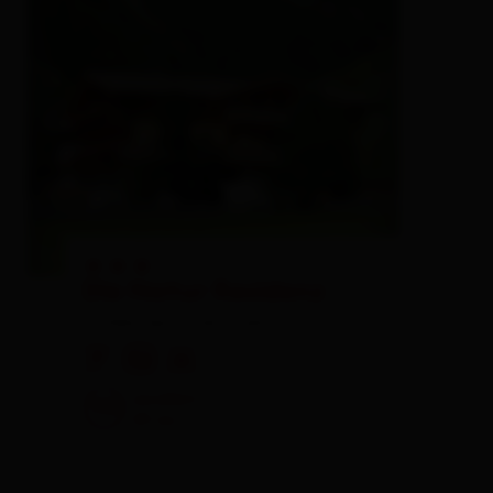
🞙
🞙
🞙
Die Natur Residenz
holiday apartment,
pension
🐈
🏝
🍺
excellent
98
89
rev.