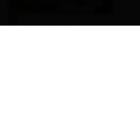
Bad Kalkstein
pension
🐈
🌆
EN