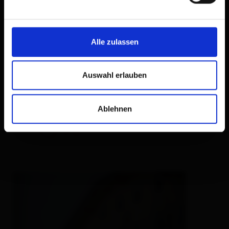
Alle zulassen
🞙
🞙
🞙
Gannerhof
Auswahl erlauben
inn
🜉
🐈
🍺
🌆
Ablehnen
very good
84
19
rev.