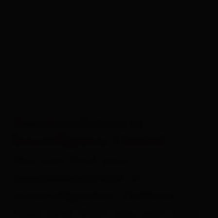
Accommodations in
Innervillgraten, Osttirol
You can find your
accommodation in
Innervillgraten, Osttirol
here and then you can look