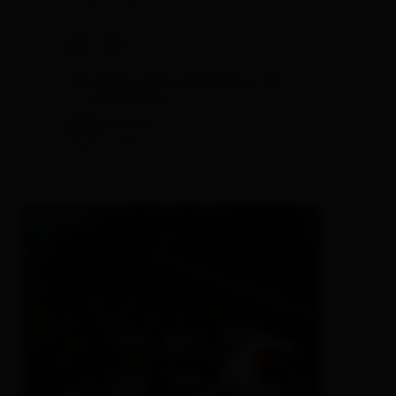
pension
🐈
🌆
another visitors are looking at this
accomodation
excellent
100
11
rev.