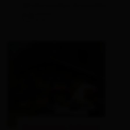
3 visitors are looking at this accomodation
excellent
96
10
rev.
Alpenpension Kalkstein