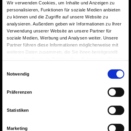
Wir verwenden Cookies, um Inhalte und Anzeigen zu
personalisieren, Funktionen für soziale Medien anbieten
zu können und die Zugriffe auf unsere Website zu
analysieren. Außerdem geben wir Informationen zu Ihrer
Verwendung unserer Website an unsere Partner für
soziale Medien, Werbung und Analysen weiter. Unsere
Frühstückspension
Partner führen diese Informationen möglicherweise mit
Mühlmann&Schön
weiteren Daten zusammen, die Sie ihnen bereitgestellt
haben oder die sie im Rahmen Ihrer Nutzung der Dienste
pension,
b&b inn
gesammelt haben.
Einwilligungsauswahl
Notwendig
Präferenzen
Statistiken
Marketing