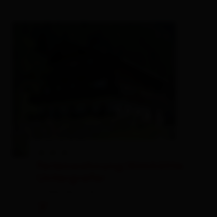
Ferienwohnung/Almhütte
Untergrafer
holiday apartment
🐈