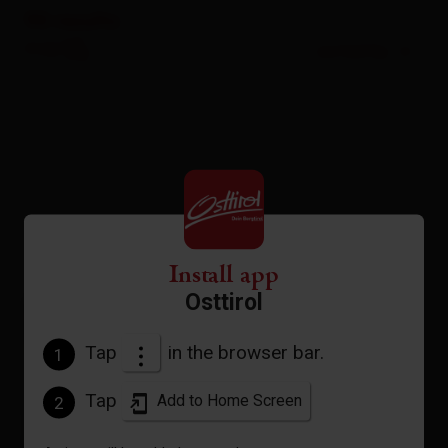
90
results
map
Sortierung
sorted by
Install app
Osttirol
Tap
in the browser bar.
1
Tap
Add to Home Screen
2