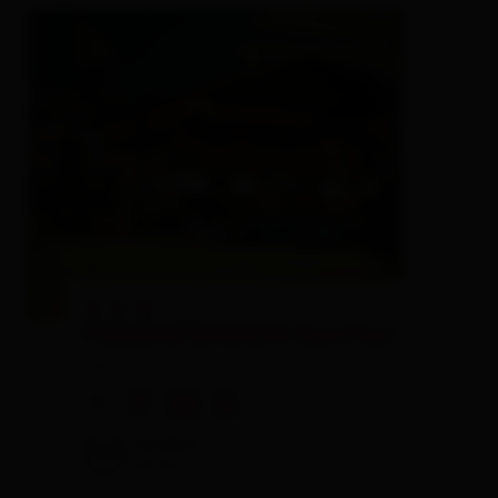
🞙
🞙
🞙
FERIENPENSION Senfter
pension
🜉
🐈
🏝
🍺
excellent
96
14
rev.