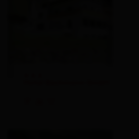
🞙
🞙
🞙
Hotel Bachmann GmbH
inn
🐈
🍺
🌆