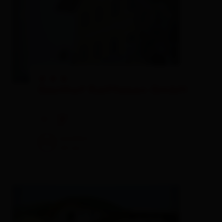
🞙
🞙
🞙
Gasthof Raiffeisen GmbH
inn
🜉
🐈
excellent
100
43
rev.