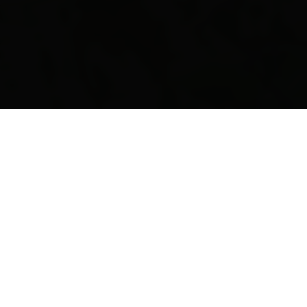
EN
Leaflet
| Map data ©
OpenStreetMap
contributors
Facilities