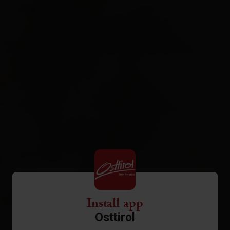
Install app
Osttirol