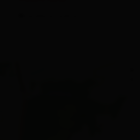
cancellation conditions
+
−