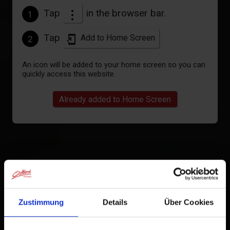
Tap
in the browser bar.
1
Tap
Add to Home Screen
2
An icon will be added to your home screen so you can
quickly access this website.
Already added to Home Screen
Zustimmung
Details
Über Cookies