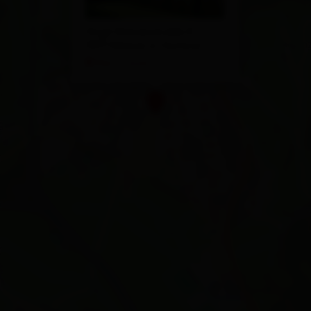
Virgil-Rainerstraße 8
9971 Matrei in Osttirol
Plan a route