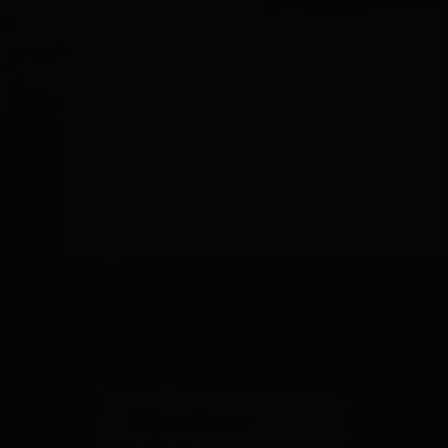
×
Ferienwohnung
Zedlacher