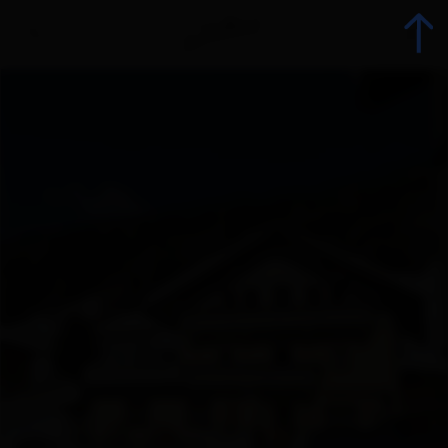
Back
Booking
List of all accommodations
Offers
Accommodation offers
Range groups