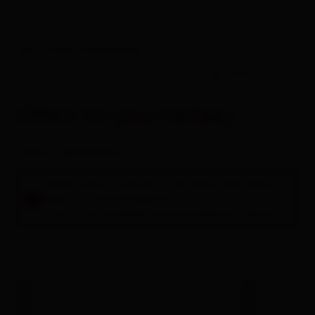
Your travel information
-
guests
Offers for your holiday
rooms / apartments
Please select a period in the search field above to
book an accommodation.
A list of all available accommodations follows.