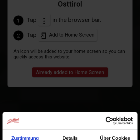
Osttirol
Tap
in the browser bar.
1
Tap
Add to Home Screen
2
An icon will be added to your home screen so you can
quickly access this website.
Already added to Home Screen
Zustimmung
Details
Über Cookies