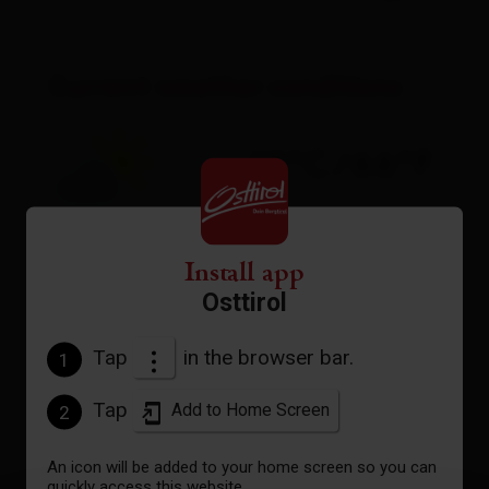
Current weather conditions
19°C/66°F
°C
Install app
to the forecast
Osttirol
Tap
in the browser bar.
1
Tap
Add to Home Screen
2
An icon will be added to your home screen so you can
quickly access this website.