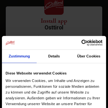
Install app
Osttirol
Tap
in the browser bar.
1
Tap
Add to Home Screen
2
Zustimmung
Details
Über Cookies
An icon will be added to your home screen so you can
quickly access this website.
Diese Webseite verwendet Cookies
Already added to Home Screen
Wir verwenden Cookies, um Inhalte und Anzeigen zu
personalisieren, Funktionen für soziale Medien anbieten
zu können und die Zugriffe auf unsere Website zu
analysieren. Außerdem geben wir Informationen zu Ihrer
Verwendung unserer Website an unsere Partner für