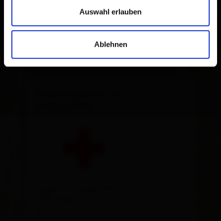
Auswahl erlauben
Ablehnen
×
Praxis Virgental - Dr.
Philipp Kofler
Virgental Straße 53 B
9972 Virgen
Plan a route