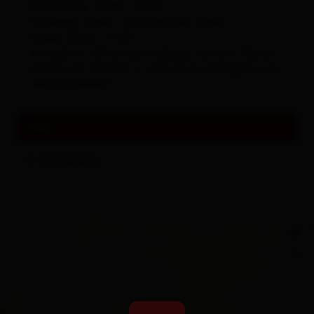
Wednesday: 08:00 - 12:00
Thursday: 08:00 - 11:00 & 16:00 - 18:00
Friday: 08:00 - 11:00
Outside of office hours, please contact the on-
call doctor directly in case of an emergency at:
+43 664 1559971
links
Homepage
+
−