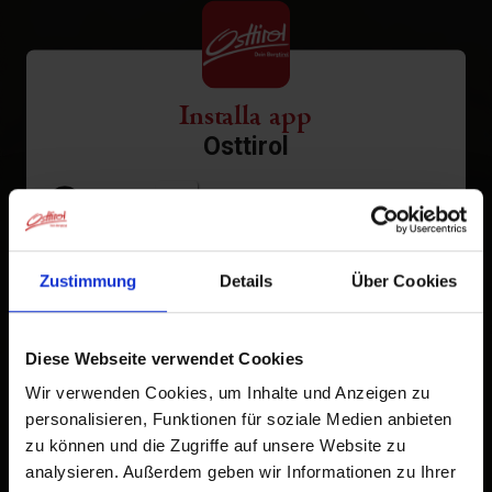
Installa app
Osttirol
Tocca
nella barra del browser.
1
Tocca
Aggiungi alla schermata Home
2
Zustimmung
Details
Über Cookies
Un'icona verrà aggiunta alla tua schermata Home per
accedere rapidamente a questo sito web.
Diese Webseite verwendet Cookies
Già aggiunto alla schermata principale
Wir verwenden Cookies, um Inhalte und Anzeigen zu
personalisieren, Funktionen für soziale Medien anbieten
zu können und die Zugriffe auf unsere Website zu
analysieren. Außerdem geben wir Informationen zu Ihrer