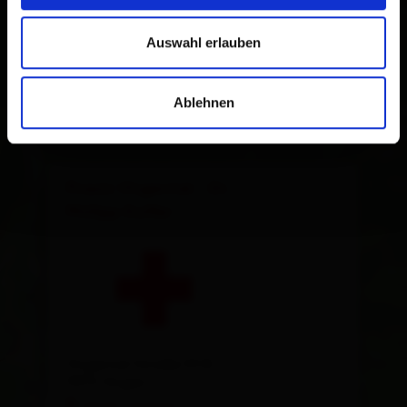
Auswahl erlauben
Ablehnen
×
Praxis Virgental - Dr.
Philipp Kofler
Virgental Straße 53 B
9972 Virgen
calcola l'itinerario