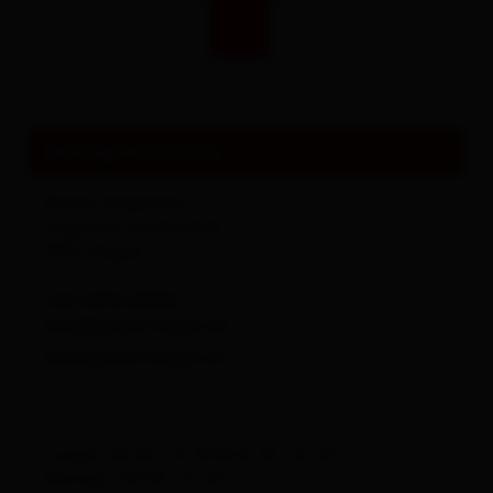
Tutto su
Eventi & Cultura
dettagli contatto
Praxis Virgental
Virgental Straße 53 B
9972
Virgen
+43 4874 20030
info@praxis-virgen.at
www.praxis-virgen.at
Lunedì: 08.00 - 12.00 & 14.30 - 16.30
Martedì: 08.00 - 12.00