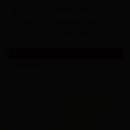
Mercoledì: 08.00 - 12.00
Giovedì: 08.00 - 11.00 & 16.00 - 18.00
Venerdì: 08.00 - 11.00
Fuori dagli orari di apertura dello studio, in caso
di emergenza contattare direttamente il
medico di turno al: +43 664 1559971
Links
Homepage
+
−