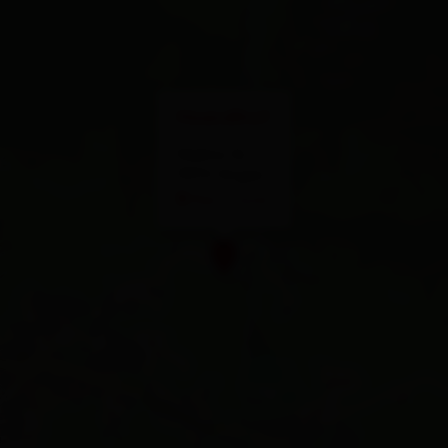
×
Hoandlhof
Mellitz 16
9972 Virgen
Plan a route