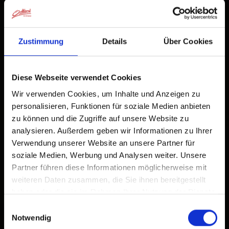
Tap
Add to Home Screen
2
An icon will be added to your home screen so you can
quickly access this website.
Zustimmung
Details
Über Cookies
Already added to Home Screen
Diese Webseite verwendet Cookies
Wir verwenden Cookies, um Inhalte und Anzeigen zu
personalisieren, Funktionen für soziale Medien anbieten
zu können und die Zugriffe auf unsere Website zu
analysieren. Außerdem geben wir Informationen zu Ihrer
Verwendung unserer Website an unsere Partner für
soziale Medien, Werbung und Analysen weiter. Unsere
Partner führen diese Informationen möglicherweise mit
weiteren Daten zusammen, die Sie ihnen bereitgestellt
haben oder die sie im Rahmen Ihrer Nutzung der Dienste
gesammelt haben.
Einwilligungsauswahl
Notwendig