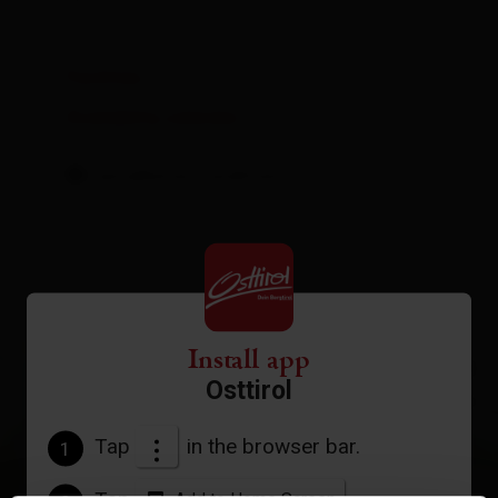
Facilities
Availability calendar
cancellation conditions
Install app
+
Osttirol
−
Tap
in the browser bar.
1