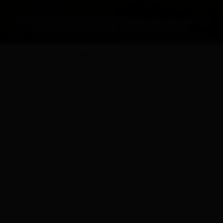
die Kerschbaumeralm als idealer Ausgangspunkt für
erlebnisreiche Wander- und Klettertouren