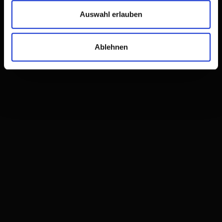
für sportliche Wanderer
Auswahl erlauben
Ablehnen