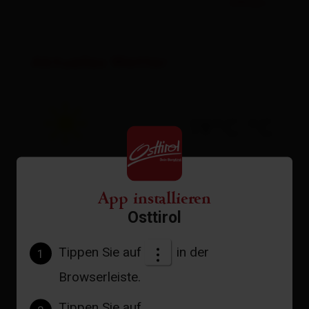
öffnen
Aktuelles Wetter
19°C °C
zur Vorhersage
App installieren
Osttirol
Tippen Sie auf
in der
1
Browserleiste.
Tippen Sie auf