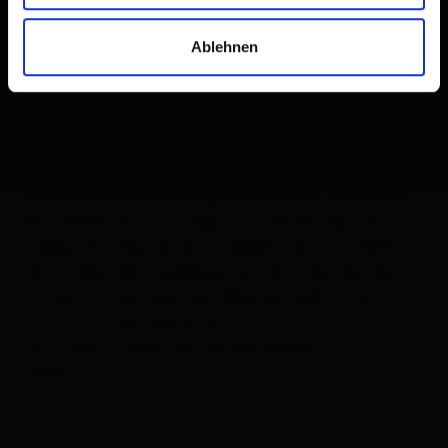
Ablehnen
Beschreibung
Übers Kerschbaumer Törl zur Karlsbader Hütte. Von
der Kerschbaumer Alm geht es hinauf zum
Kerschbaumer Törl. Knapp vor Erreichen des Törls
zweigt ein Steig ab, der in Serpentinen zum Gipfel
der Großen Gamswiesenspitze führt. Der Abstieg
erfolgt auf dem gleichen Weg. Nun geht es kurz
hinauf zum Kerschbaumer Törl, von wo aus schon
das Tages-Etappenziel – die Karlsbader Hütte – zu
sehen ist.