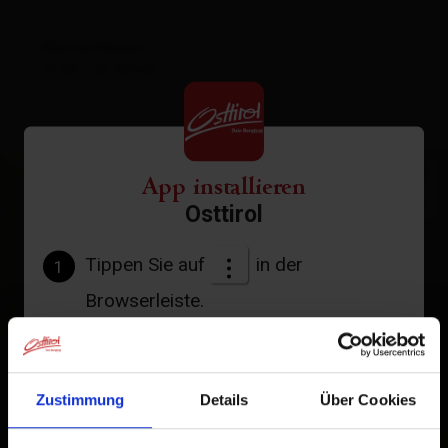
Warme Küche:
10.00 - 16.00 Uhr
+
App installieren
−
Osttirol
Tippen Sie auf
in der
1
Browserleiste.
Tippen Sie auf
2
Zum Home-Bildschirm
Zustimmung
Details
Über Cookies
Ein Symbol wird zu Ihrem Startbildschirm hinzugefügt,