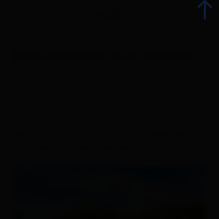
Kerschbaumer Alm 1.902m
zurück
Schutzhütte
Alle Veranstaltungen
Almwirtschaft/Jausenstation
Top-Events
Vereinshütte Österreichischer Touristenklub Sektion
Lienz, Übernachtungsmöglichkeit
Kulinarik
Kultur
Advent