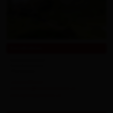
Sehenswertes und Ausflugsziele
Alles zu
Events & Kultur
Kontaktdaten
Kerschbaumeralm
Kerschbaumeralm 1
9908
Amlach
+43 664 3034647
schutzhaus@kerschbaumeralm.at
www.kerschbaumeralm.at