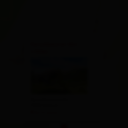
×
Kerschbaumer Alm
1.902m
Kerschbaumeralm 1
9908 Amlach
Route planen