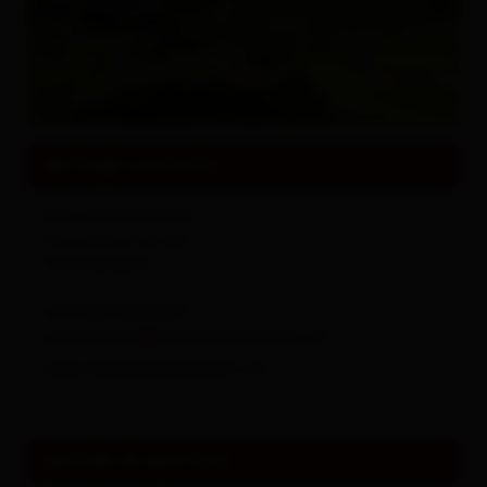
Tutto su
Eventi & Cultura
dettagli contatto
Kerschbaumeralm
Kerschbaumeralm 1
9908
Amlach
+43 664 3034647
schutzhaus@kerschbaumeralm.at
www.kerschbaumeralm.at
periodo di apertura