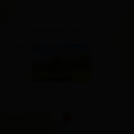
×
Kerschbaumer Alm
1.902m
Kerschbaumeralm 1
9908 Amlach
calcola l'itinerario