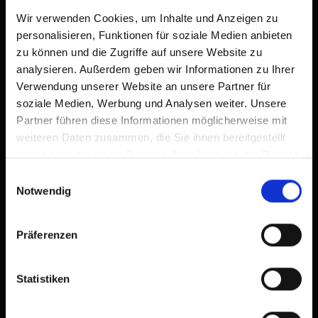
Wir verwenden Cookies, um Inhalte und Anzeigen zu
personalisieren, Funktionen für soziale Medien anbieten
zu können und die Zugriffe auf unsere Website zu
analysieren. Außerdem geben wir Informationen zu Ihrer
Verwendung unserer Website an unsere Partner für
soziale Medien, Werbung und Analysen weiter. Unsere
Partner führen diese Informationen möglicherweise mit
weiteren Daten zusammen, die Sie ihnen bereitgestellt
haben oder die sie im Rahmen Ihrer Nutzung der Dienste
gesammelt haben.
Einwilligungsauswahl
Notwendig
Präferenzen
Statistiken