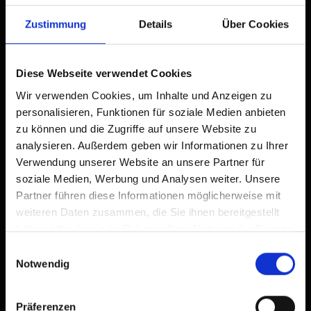
Zustimmung
Details
Über Cookies
Diese Webseite verwendet Cookies
Wir verwenden Cookies, um Inhalte und Anzeigen zu
personalisieren, Funktionen für soziale Medien anbieten
zu können und die Zugriffe auf unsere Website zu
analysieren. Außerdem geben wir Informationen zu Ihrer
Verwendung unserer Website an unsere Partner für
soziale Medien, Werbung und Analysen weiter. Unsere
Partner führen diese Informationen möglicherweise mit
weiteren Daten zusammen, die Sie ihnen bereitgestellt
haben oder die sie im Rahmen Ihrer Nutzung der Dienste
gesammelt haben.
Einwilligungsauswahl
Notwendig
Präferenzen