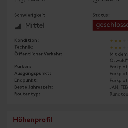
Schwierigkeit
Status:
🞽
geschloss
Mittel
🞙
🞙
🞙
🞙
Kondition:
🞙
🞙
🞙
🞙
Technik:
Öffentlicher Verkehr:
Mit dem 
Oswald
Parken:
Parkplat
Ausgangspunkt:
Parkplat
Endpunkt:
Parkplat
Beste Jahreszeit:
JAN, FEB
Routentyp:
Rundtou
Höhenprofil