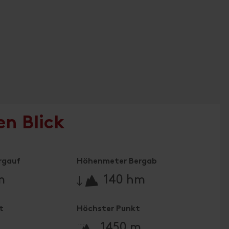
en Blick
rgauf
Höhenmeter Bergab
🔋
m
140 hm
t
Höchster Punkt
🞍
1450 m