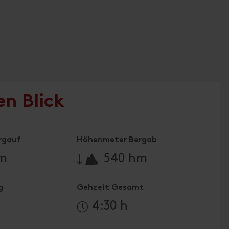
en Blick
rgauf
Höhenmeter Bergab
🔋
hm
540 hm
g
Gehzeit Gesamt
4:30 h