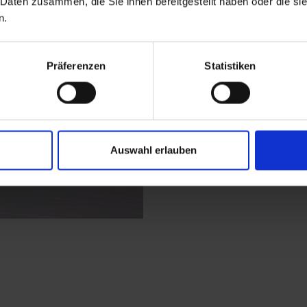
 Daten zusammen, die Sie ihnen bereitgestellt haben oder die s
Spuren alter Bergbaue
n.
Von dort weiter zur M
die verbleibende Wegs
weiter zum Lucknerh
Präferenzen
Statistiken
Auswahl erlauben