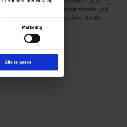
ie im Rahmen Ihrer Nutzung
rnhöfe bis zum Schliederlerhof (1720 m).
autstelle der Kalser Glocknerstraße und
trecke auf der Kalser Glocknerstraße
aus.
Marketing
Alle zulassen