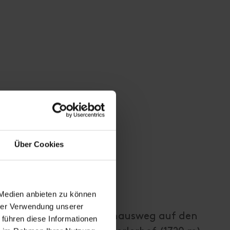
Über Cookies
 Medien anbieten zu können
hrer Verwendung unserer
über den alten Lucknerhausweg auf den
 führen diese Informationen