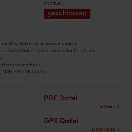
Status:
geschlossen
🞙
🞙
inie 952, Haltestelle Gemeindeamt
z in Kals/Ködnitz (Zentrum) oder Kals/Glor
r
sthof Lucknerhaus
, MÄR, APR, NOV, DEZ
PDF Datei
öffnen
GPX Datei
Download