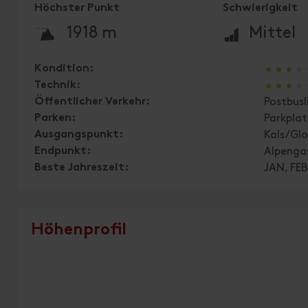
Höchster Punkt
Schwierigkeit
🞍
🞽
1918 m
Mittel
🞙
🞙
🞙
🞙
Kondition:
🞙
🞙
🞙
🞙
Technik:
Öffentlicher Verkehr:
Postbusl
Parken:
Parkplat
Ausgangspunkt:
Kals/Glo
Endpunkt:
Alpenga
Beste Jahreszeit:
JAN, FEB
Höhenprofil