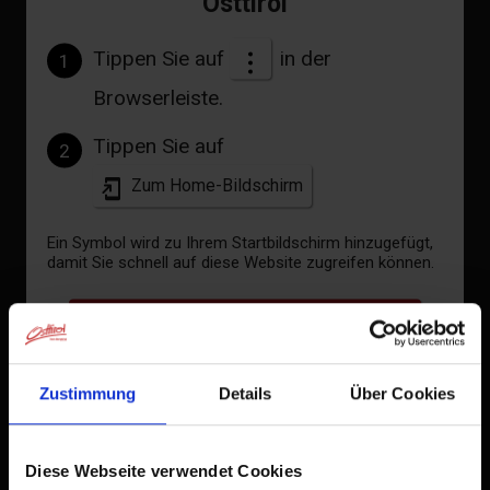
Osttirol
20°C
Tippen Sie auf
in der
1
°C
Browserleiste.
Tippen Sie auf
2
zur Vorhersage
Zum Home-Bildschirm
Ein Symbol wird zu Ihrem Startbildschirm hinzugefügt,
damit Sie schnell auf diese Website zugreifen können.
Bereits zum Home-Bildschirm hinzugefügt
Zustimmung
Details
Über Cookies
Diese Webseite verwendet Cookies