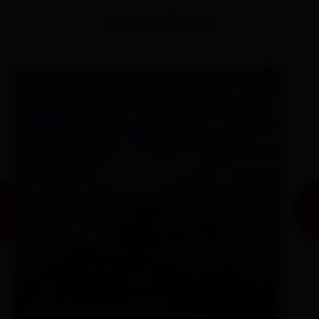
ähnliche Touren
Moaalmweg Kals