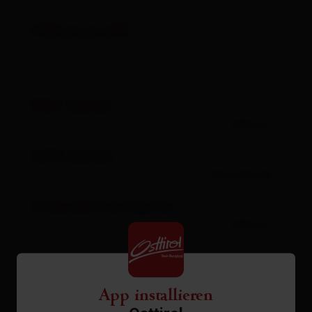
Höhenprofil
PDF Datei
öffnen
GPX Datei
Download
Interaktive Karte
öffnen
Aktuelles Wetter
App installieren