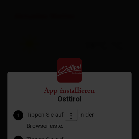
Aktuelles Wetter
19°C °C
zur Vorhersage
App installieren
Osttirol
Tippen Sie auf
in der
1
Browserleiste.