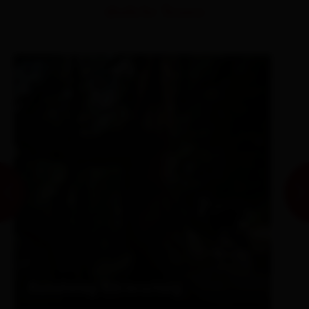
ähnliche Touren
Rundweg Bärensteig