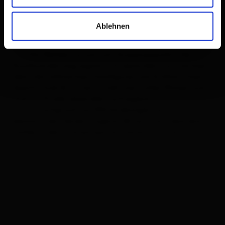
geschliffene Wände und vom Wasser ausgehöhlte
Becken geformt.
Ablehnen
Wieder zurück am Schotterweg führt der Weg
weiter entlang des Frauenbaches zum nordöstlichen
Teil des Waldes zurück zum Ausgangspunkt. Der
Rundwanderweg eignet sich besonders für Familien,
denn die zahlreichen Holzfiguren wie Eichhörnchen,
Specht, Eule & Co vermitteln wertvolles Wissen und
sind für Kinder besonders aufregend.
Zutritt aufgrund von Militärübungen nur zu
bestimmten Zeiten möglich! Bitte informiere dich
vorher in der Tourismusinformation Osttirol.