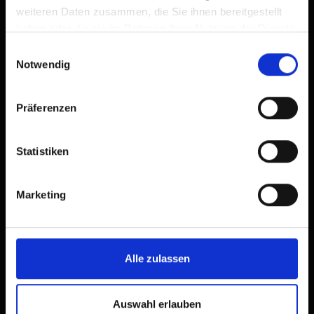
weiteren Daten zusammen, die Sie ihnen bereitgestellt
haben oder die sie im Rahmen Ihrer Nutzung der Dienste
gesammelt haben.
Einwilligungsauswahl
Notwendig
Präferenzen
Statistiken
Beschreibung
Der Waldpfad Lavant startet im Ortsteil Wacht der
Marketing
Gemeinde Lavant und führt zuerst über einen
breiten Schotterweg, dann weiter über einen etwas
schmäleren, aber leicht begehbaren Steig zum
Frauenbach Wasserfall. Dort, an der
Alle zulassen
Hochstadelnordwand, befindet sich eine
Aussichtsplattform, von der du einen großartigen
Blick auf den Frauenbach Wasserfall hast. Das
Auswahl erlauben
Wasser hat dort im Laufe der Jahre glatt