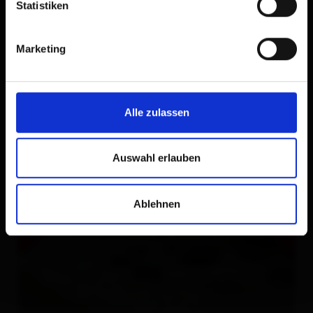
Statistiken
Marketing
Alle zulassen
Auswahl erlauben
Ablehnen