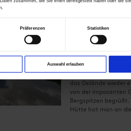
 Daten zusammen, die Sie ihnen bereitgestellt haben oder die s
Startpunkt dieser an
n.
Parkplatz Glanz. Von
Fahrweg oder dem et
Präferenzen
Statistiken
geht man über die Ed
Pfad, um zur Äußeren
Äußeren Steiner Alm 
in Richtung Sudetend
Auswahl erlauben
flachen Talboden und
führt. Der Steig setzt
das Gelände wieder e
von der imposanten G
Bergspitzen begrüßt.
Hütte hat man an diese