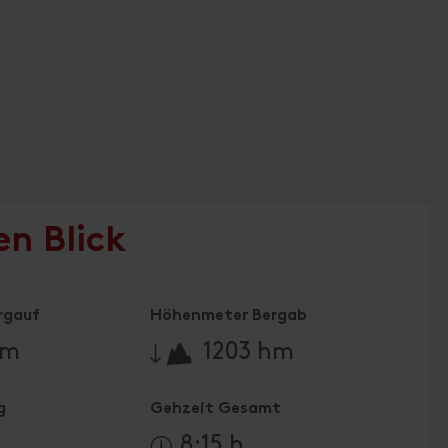
en Blick
rgauf
Höhenmeter Bergab
🔋
hm
1203 hm
g
Gehzeit Gesamt
8:15 h