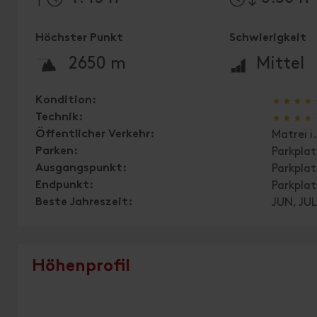
Höchster Punkt
Schwierigkeit
🞍
🞽
2650 m
Mittel
🞙
🞙
🞙
🞙
Kondition:
🞙
🞙
🞙
🞙
Technik:
Öffentlicher Verkehr:
Matrei i
Parken:
Parkplat
Ausgangspunkt:
Parkpla
Endpunkt:
Parkpla
Beste Jahreszeit:
JUN, JUL
Höhenprofil