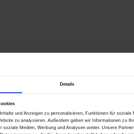
Beschreibung
Details
Die Schmuggler war nu
der beiden Talschaft
Cookies
wurde, gab es nur in z
nhalte und Anzeigen zu personalisieren, Funktionen für soziale
nach den zwei Weltkri
Website zu analysieren. Außerdem geben wir Informationen zu I
allem Vieh geschmugge
r soziale Medien, Werbung und Analysen weiter. Unsere Partner
werden konnten. Spez