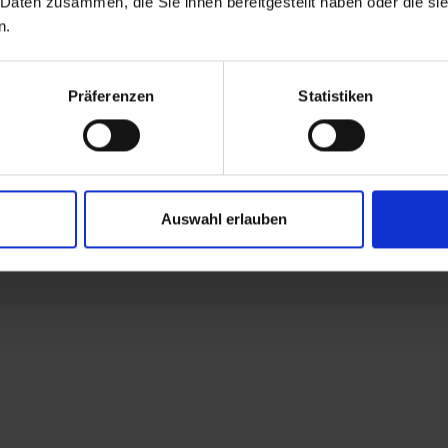
 Daten zusammen, die Sie ihnen bereitgestellt haben oder die s
Lebensmittel, Tabak
n.
diesem Wege getausch
Stand gesetzte Schmug
Präferenzen
Statistiken
Roßtalalm zum Kalkst
Tscharniettal nach 
Auswahl erlauben