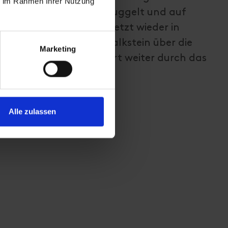
ie im Rahmen Ihrer Nutzung
 und Zigaretten geschmuggelt und auf
t. Der ehemalige und jetzt wieder in
glersteig führt von Kalkstein über die
Marketing
einer Jöchl und von dort weiter durch das
St. Magdalena.
Alle zulassen