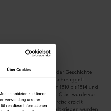
Über Cookies
r eine kurze Periode in der Geschichte
en. Grenzen, über die geschmuggelt
wei Zeitabschnitten, von 1810 bis 1814 und
 Medien anbieten zu können
egen. Vom Villgraten ins Gsies wurde vor
hrer Verwendung unserer
lt, weil dort bessere Preise erzielt
 führen diese Informationen
iell nach den beiden Weltkriegen wurden