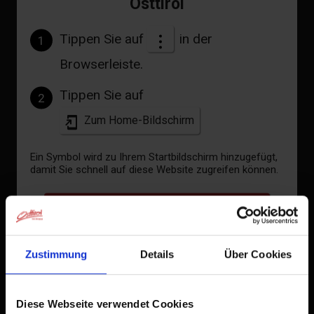
Osttirol
Tippen Sie auf
in der
1
Browserleiste.
Tippen Sie auf
2
Zum Home-Bildschirm
Ein Symbol wird zu Ihrem Startbildschirm hinzugefügt,
damit Sie schnell auf diese Website zugreifen können.
Bereits zum Home-Bildschirm hinzugefügt
Zustimmung
Details
Über Cookies
Diese Webseite verwendet Cookies