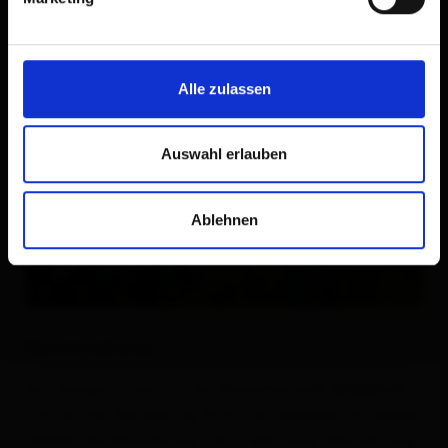
Alle zulassen
Auswahl erlauben
Ablehnen
Beschreibung
Am Parkplatz bzw. an der Bushaltestelle
Grünbichl
startet die Wanderung Richtung
am
Obersee
Staller
. Die Wanderung führt über einen Wanderweg
Sattel