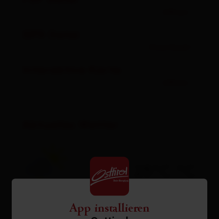
PDF Datei
öffnen
GPX Datei
Download
Interaktive Karte
öffnen
Aktuelles Wetter
25°C °C
App installieren
zur Vorhersage