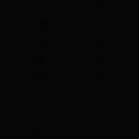
4.7 km
70 hm
🔋
Gehzeit Gesamt
Höhenmeter Bergab
70 hm
1:20 h
🞍
🞽
Höchster Punkt
Schwierigkeit
2020 m
Leicht
Öffentlicher Verkehr:
St. Jakob in Defereggen Grünbichl
Parken:
Parkplatz Grünbichl bzw. bei den Staller
Almen
Ausgangspunkt: