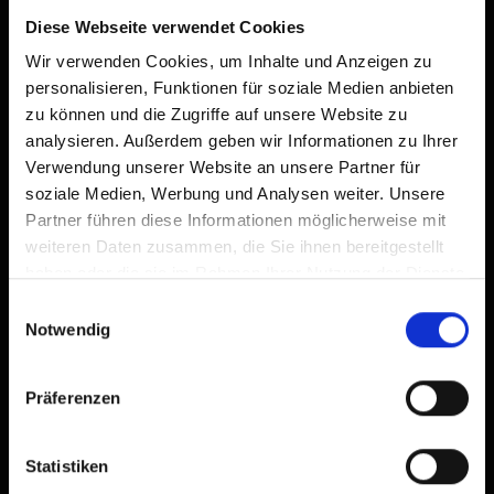
Diese Webseite verwendet Cookies
Wir verwenden Cookies, um Inhalte und Anzeigen zu
personalisieren, Funktionen für soziale Medien anbieten
zu können und die Zugriffe auf unsere Website zu
analysieren. Außerdem geben wir Informationen zu Ihrer
Verwendung unserer Website an unsere Partner für
soziale Medien, Werbung und Analysen weiter. Unsere
Partner führen diese Informationen möglicherweise mit
weiteren Daten zusammen, die Sie ihnen bereitgestellt
haben oder die sie im Rahmen Ihrer Nutzung der Dienste
gesammelt haben.
Einwilligungsauswahl
Notwendig
Präferenzen
Statistiken