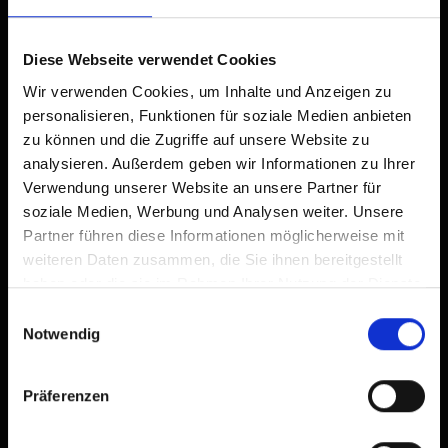
Diese Webseite verwendet Cookies
Wir verwenden Cookies, um Inhalte und Anzeigen zu
personalisieren, Funktionen für soziale Medien anbieten
zu können und die Zugriffe auf unsere Website zu
analysieren. Außerdem geben wir Informationen zu Ihrer
Verwendung unserer Website an unsere Partner für
soziale Medien, Werbung und Analysen weiter. Unsere
Partner führen diese Informationen möglicherweise mit
weiteren Daten zusammen, die Sie ihnen bereitgestellt
haben oder die sie im Rahmen Ihrer Nutzung der Dienste
gesammelt haben.
Einwilligungsauswahl
Notwendig
Präferenzen