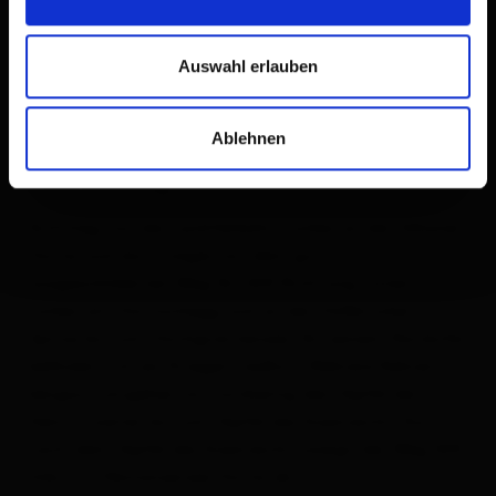
Auswahl erlauben
Ablehnen
Beschreibung
Aufstieg von der Leckfeldalm, vorbei an der Sillianer
Hütte und dort folgen wir dem gut
ausgeschilderten Weg Nr. 403 Richtung Osten,
vorbei am Hornischegg und an der Hollbrucker
Spitze bis zum Hochgräntensee. An seinem Nordufer
befindet sich ein Kriegerfriedhof. Mehrere Kehren
bergauf umgehen wir nordseitig den Gipfel der
Demut weiter bis zum Gipfel des Eisenreichs. Kurz
nach dem Gipfel des Eisenreichs zweigt der Weg 403
links zur Obstansersee Hütte ab.