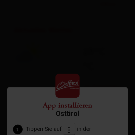
öffnen
Aktuelles Wetter
23°C
°C
zur Vorhersage
App installieren
Osttirol
Tippen Sie auf
in der
1