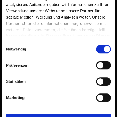
analysieren. Außerdem geben wir Informationen zu Ihrer
Verwendung unserer Website an unsere Partner für
soziale Medien, Werbung und Analysen weiter. Unsere
Partner führen diese Informationen möglicherweise mit
weiteren Daten zusammen, die Sie ihnen bereitgestellt
haben oder die sie im Rahmen Ihrer Nutzung der Dienste
gesammelt haben.
Einwilligungsauswahl
Notwendig
Präferenzen
Beschreibung
Die 6er Kabinenseilbahn an der Talstation des
Statistiken
Skizentrums St. Jakob befördert Sie in das Skigebiet
des Defereggentales
Marketing