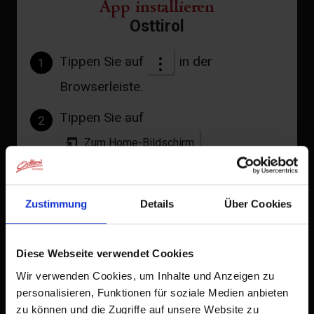
App installieren
Osttirol
Tippen Sie auf
in der
1
Browserleiste.
Tippen Sie auf
2
Zum Home-Bildschirm
Ein Symbol wird zu Ihrem Startbildschirm hinzugefügt,
damit Sie schnell auf diese Website zugreifen können.
Zustimmung
Details
Über Cookies
Bereits zum Home-Bildschirm hinzugefügt
Diese Webseite verwendet Cookies
Wir verwenden Cookies, um Inhalte und Anzeigen zu
personalisieren, Funktionen für soziale Medien anbieten
zu können und die Zugriffe auf unsere Website zu