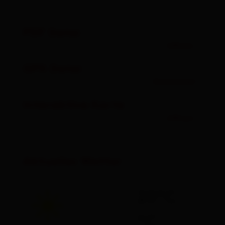
PDF Datei
öffnen
GPX Datei
Download
Interaktive Karte
öffnen
Aktuelles Wetter
20°C
°C