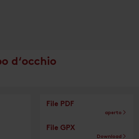
po d‘occhio
File PDF
aperto
File GPX
Download