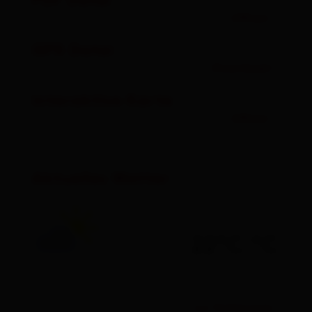
PDF Datei
öffnen
GPX Datei
Download
Interaktive Karte
öffnen
Aktuelles Wetter
22°C °C
zur Vorhersage