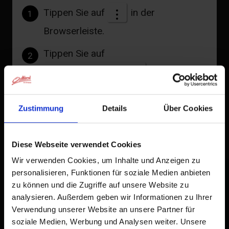
Tippen Sie auf
in der
1
Browserleiste.
Tippen Sie auf
2
Zum Home-Bildschirm
Ein Symbol wird zu Ihrem Startbildschirm hinzugefügt,
damit Sie schnell auf diese Website zugreifen können.
Zustimmung
Details
Über Cookies
Bereits zum Home-Bildschirm hinzugefügt
Diese Webseite verwendet Cookies
Wir verwenden Cookies, um Inhalte und Anzeigen zu
personalisieren, Funktionen für soziale Medien anbieten
zu können und die Zugriffe auf unsere Website zu
analysieren. Außerdem geben wir Informationen zu Ihrer
Verwendung unserer Website an unsere Partner für
soziale Medien, Werbung und Analysen weiter. Unsere