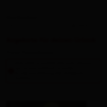
Deine Reisedaten
-
Gäste
Angebote für deinen Urlaub
Zimmer / Ferienwohnungen
Bitte wähle im Suchfeld oben einen Zeitraum
aus, um eine Unterkunft zu buchen.
Es folgt eine Auflistung aller verfügbaren
Einheiten.