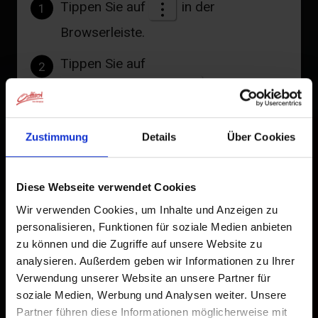
Tippen Sie auf
in der
1
Browserleiste.
Tippen Sie auf
2
Zum Home-Bildschirm
Ein Symbol wird zu Ihrem Startbildschirm hinzugefügt,
Zustimmung
Details
Über Cookies
damit Sie schnell auf diese Website zugreifen können.
Bereits zum Home-Bildschirm hinzugefügt
Diese Webseite verwendet Cookies
Wir verwenden Cookies, um Inhalte und Anzeigen zu
personalisieren, Funktionen für soziale Medien anbieten
zu können und die Zugriffe auf unsere Website zu
analysieren. Außerdem geben wir Informationen zu Ihrer
Verwendung unserer Website an unsere Partner für
soziale Medien, Werbung und Analysen weiter. Unsere
Partner führen diese Informationen möglicherweise mit