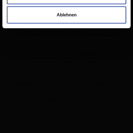
Ablehnen
Wärmende Sonnenstrahlen treffen auf weite
Schneefelder: Beim Winterwandern in Osttirol
stapfen Urlauber inmitten von 266 Dreitausendern.
Mit rot leuchtenden Wangen von der frischen Luft
hören sie nur das Knirschen ihrer eigenen Schritte im
Schnee. 33 beschilderte Wege mit insgesamt rund
170 Kilometer Länge wurden zwischen Lienzer
Dolomiten und Hohen Tauern nach Tiroler
Bergwegekonzept konzipiert. Neu seit 2024 ist nicht
nur der Winterwanderweg Matreier Tauernhaus,
sondern auch das eigene Kompetenzzentrum.