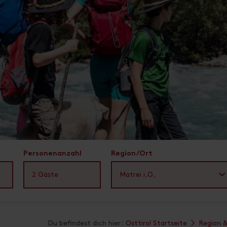
Personenanzahl
Region/Ort
2
Gäste
Matrei i.O.
Du befindest dich hier:
Osttirol Startseite
Region 