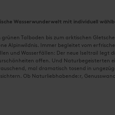
gische Wasserwunderwelt mit individuell wählb
m grünen Talboden bis zum arktischen Gletsch
ene Alpinwildnis. Immer begleitet vom erfrisc
n und Wasserfällen: Der neue Iseltrail legt di
schönheiten offen. Und Naturbegeisterten ei
irauschend, mal dramatisch tosend in ungezü
 Gesichtern. Ob Naturliebhabende:r, Genusswan