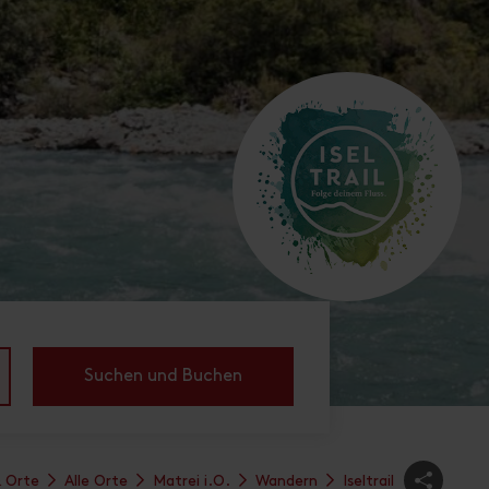
Suchen und Buchen
& Orte
Alle Orte
Matrei i.O.
Wandern
Iseltrail