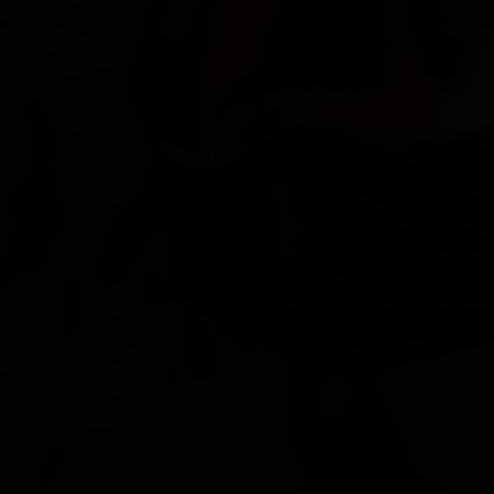
St. Veit i. D.
Strassen
Thurn
Tristach
Untertilliach
Virgen
Tutto su Tutti paesi