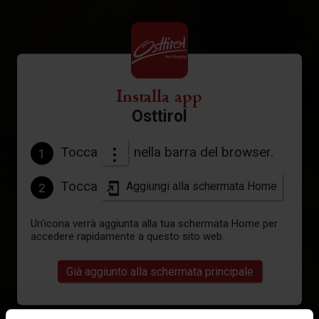
Installa app
Osttirol
Tocca
nella barra del browser.
1
Tocca
Aggiungi alla schermata Home
2
Un'icona verrà aggiunta alla tua schermata Home per
accedere rapidamente a questo sito web.
Già aggiunto alla schermata principale