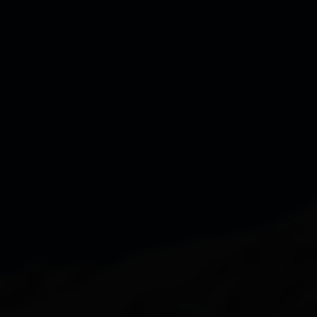
Dölsach
Gaimberg
Heinfels
Hopfgarten i. D.
Innervillgraten
Iselsberg-Stronach
Kals
Kartitsch
Lavant
Leisach