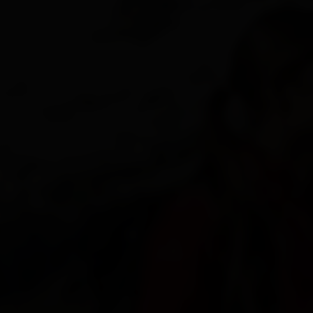
Lienz
Matrei
Nikolsdorf
Nußdorf-Debant
Oberlienz
Obertilliach
Prägraten
Schlaiten
Sillian
St. Jakob i. D.
St. Johann im Walde