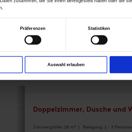
 Daten zusammen, die Sie ihnen bereitgestellt haben oder die s
Großes, gemütlich eingerichtetes Doppel- 
n.
SAT-TV/Wohnchouch/Kühlschrank/WLAN Int
Präferenzen
Statistiken
Ausstattung
Verfügbarkeitskalender
Stornobedingungen
Auswahl erlauben
Doppelzimmer, Dusche und 
Zimmergröße: 28 m² | Belegung: 2 - 3 Persone