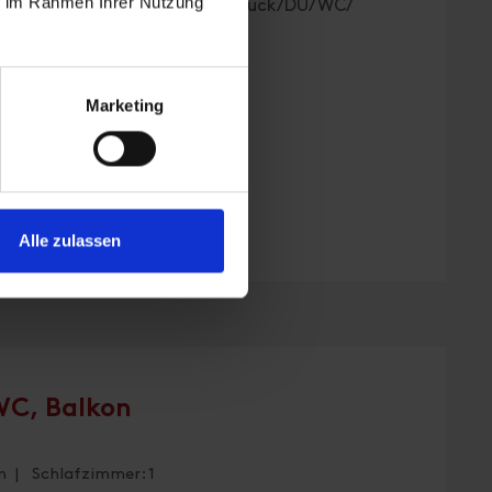
ie im Rahmen Ihrer Nutzung
oder Dreibettzimmer mit Frühstück/DU/WC/
ernetzugang, Panoramablick
Marketing
Alle zulassen
WC, Balkon
n | Schlafzimmer: 1