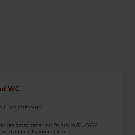
nd WC
n | Schlafzimmer: 1
oder Dreibettzimmer mit Frühstück/DU/WC/
ernetzugang, Panoramablick