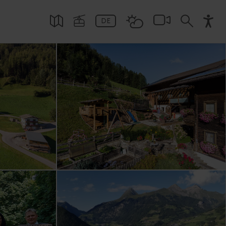
terwander-
Bergbahnen
tner Skipass
touren für Anfänger
iroler Herzlichkeit
nterwandertage
Bike Transport
derwege
nradtouren
orrad
lugsfahrten
hseilgärten
glaufunterkünfte
es zu Ausflugsziele
Eisstock und Eislaufen
Alles zu Bus- und
Hochpustertal Sillian
erkünfte
laub buchen
Familienskigebiet
 & Hike
glockner Resort Kals-
touren für Könner:innen
s zu Urlaubsspezialisten
ch Kultur Festival
Von Osttirol an die Adria
Gruppenreisen
guides
en
tteranlage
thlonzentrum
Pferdeschlittenfahren
Großglockner Resort
ührte Touren
Kartitsch
DE
vice
ei
zer Bergbahnen
tourenlenkung
les zu Top-Events
Alles zu Radsport
rtilliach
und Winterreiten
ke Ladestationen
eßsport
s zu Klettern
Kals-Matrei
Skigebiete für
es zu Winterwandern
entrum St. Jakob
les zu Nationalpark Hohe
stein
omiti Nordicski
ührte Skitouren
Lamatrekking
is
Bergbahnen St. Jakob
Anfänger:innen und
Sillian
uern
ler
s für die erste Skitour
Alles zu Weitere
im Defereggental
Dorflifte
elssprung
itsch
St. Jakob i.D.
glaufspezialisten
Aktivitäten
s zu Skitouren
Alles zu Wandern
Alles zu Ski Alpin
nt
St. Johann im Walde
es zu Langlaufen und
ach
St. Veit i. D.
thlon
z
Strassen
i i.O.
Thurn
lsdorf
Tristach
orf-Debant
Untertilliach
lienz
Virgen
illiach
Alles zu Alle Orte
raten a.G.
aiten