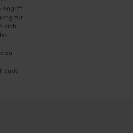
 Angriff
gang zur
n dich
ls-
st du
sfreude