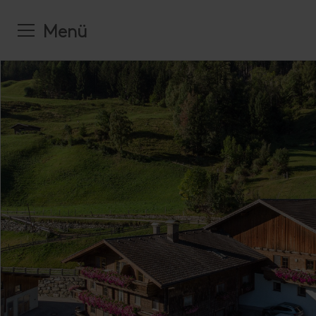
Urlaub jetz
Nationalpa
Alle Verans
Kontakt un
Wandern
Familienw
Unterkünft
Tauern
Öffnungsze
Top-Events
Radurlaub
Radsport
Menü
Angebote
Nachhaltig 
Unser Tea
Skiurlaub
Kulinarik
Klettern
Betriebsang
Workation
Offene Stel
Ausflugszie
Kultur
ktiv & Outdoor
Ski Alpin
Alle Orte
Frühling
Presse und
Urlaubsspez
Ferienpro
Advent
Langlaufen
amilie
Bekannte Tä
Sommer
Influencer:
Campingplä
Familienfre
Sehenswert
Biathlon
Anreise und
Herbst
Förderproje
Welcome Ca
Natur
Unterkünft
Ausflugszie
Skitouren
Barrierefrei
Winter
Newsletter
Gratisnutzu
Alles zu
Alles zu
Fam
Eve
vents & Kultur
Interaktive
Alles zu
Prospektbes
Nat
Verkehrsmit
egion & Orte
Alles zu
Reg
Alles zu
Ser
Urlaub buchen
sttirol Card
kaufen
ervice
itte, wo ist
sttirol?