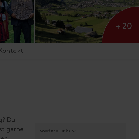
+ 20
Kontakt
g? Du
st gerne
weitere Links
len