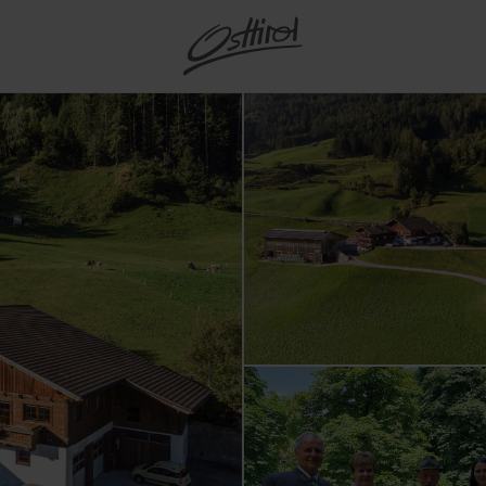
t buchen
rk Hohe
taltungen
d
Osttirol Card
anderungen
Winterwandern
Anfänger:innen und
Sternerestaurants
Win
Defereggental
Großglockner Ultra-Trail
Kärn
Ski
Ostt
Wi
Defereggental
Wan
MTB- und E-Bike Touren
Kulturstadt Lienz
Ren
Mot
Ausf
Hoc
Lan
All
Dorflifte
Unt
e
iten
Loipentickets
Osttirol Frühstück
Ur
Hochpustertal
Weitere Aktivitäten
Familienpark Zettersfeld
Sommerfest Lienz
Bike
Groß
Ski
Alle
Ho
Nationalpark Weltreise
Alles zu Kultur
Bike
Reit
Kle
Bia
Kindertarife bis 18 Jahre
Gef
reisen
m
Urlaub mit Hund
Genussregion Osttirol
Ser
Matr
Lienzer Dolomiten
Berg- und
Red Bull Dolomitenmann
Lien
Ski
Al
Obe
E-Bi
Schi
Alle
Alles zu Skiurlaub
All
ebote
len
Bus- und
Rezepttipps aus Osttirol
Skiz
Al
Hoch
NationalparkRegion Hohe
Skiführer:innen
Dol
Gef
le
Tenn
Abfaltersbach
Kals
Ta
Tauern
Gruppenreisen
Bauernläden und regionale
ialisten
Hütten
Tiro
Tipp
gramm
Teuf
 und
Ainet
Kart
ler
Produkte
Pustertal
innen
Gut zu wissen im
Lan
tze
Lawinenwarndienst
Alle
undliche
es und
Amlach
Lava
Genießer-Hotels &
 Mobilität
Tiroler Gailtal und
kte
Sommer
All
rd
Alles zu
Aktiv &
e
le
Restaurants
Lesachtal
Anras
Leis
Bia
 Reisen
Gut zu wissen im
ng der
Outdoor
ilie
nts & Kultur
Alles zu Kulinarik
Virgental
Assling
Lien
 Karte
tellung
ur
Winter
tel
Villgratental
Außervillgraten
Matre
ion & Orte
vice
Alles zu
Urlaub buchen
Alles zu Bekannte Täler
Dölsach
Niko
Gaimberg
Nußd
Heinfels
Ober
Hopfgarten i. D.
Obert
Innervillgraten
Präg
Iselsberg-Stronach
Schl