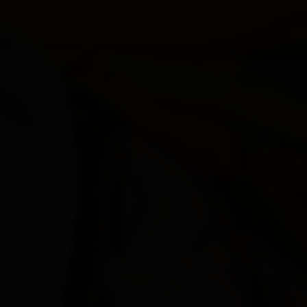
Lienz
Matrei i.O.
Nikolsdorf
Nußdorf-Debant
Oberlienz
Obertilliach
Prägraten a.G.
Schlaiten
Sillian
St. Jakob i.D.
St. Johann im Walde