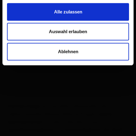
Rahmenbedingungen und
Alle zulassen
atemberaubende Ausblicke
Auswahl erlauben
Ablehnen
an schroffen Felswänden, die
Klettersteige
neben
tosenden Wasserfällen aufragen,
alpine
mitten in der Natur und
Mehrseilrouten
und
Sportklettergärten
Hochseilgärten für Groß