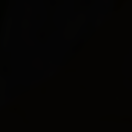
Alles zu
Region & Orte
Dölsach
Gaimberg
Heinfels
Hopfgarten i. D.
Innervillgraten
Iselsberg-Stronach
Kals
Kartitsch
Lavant
Leisach