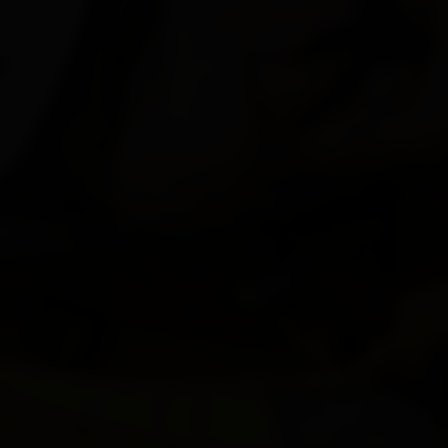
St. Veit i. D.
Strassen
Thurn
Tristach
Untertilliach
Virgen
Alles zu Alle Orte