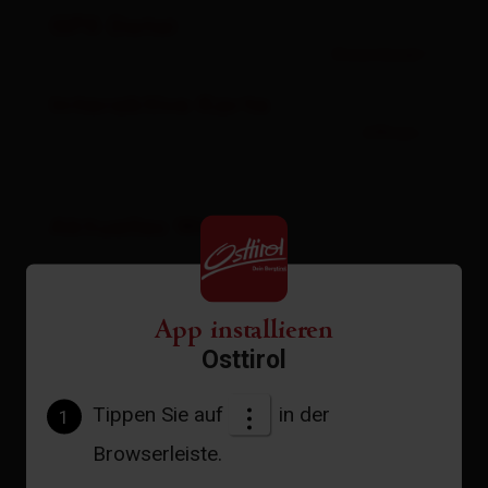
GPX Datei
Download
Interaktive Karte
öffnen
Aktuelles Wetter
App installieren
17°C °C
Osttirol
Tippen Sie auf
in der
1
zur Vorhersage
Browserleiste.