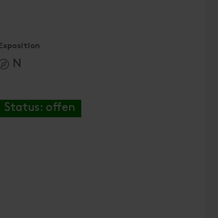
Exposition
N
Status: offen