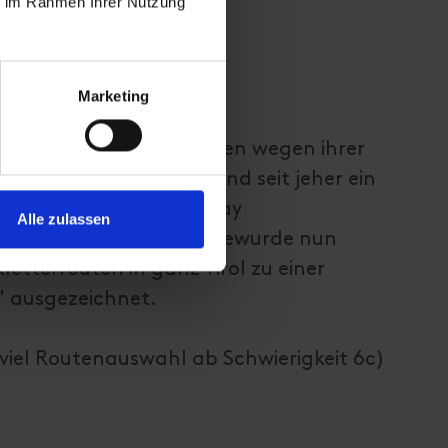
ie im Rahmen Ihrer Nutzung
Marketing
man die Lienzer Dolomiten wegen ihrer
ormen früher nannte, sind seit jeher ein
r. Die Route "Another Play
Alle zulassen
tergarten Dolomitenhüttewurde nun
etterrouten in ganz Tirol zu einer
" ausgezeichnet.
 (viel Routenauswahl ab Schwierigkeit 6c)