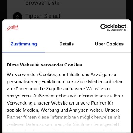
Browserleiste.
Homepage
Tippen Sie auf
2
Zum Home-Bildschirm
+
Ein Symbol wird zu Ihrem Startbildschirm hinzugefügt,
−
Zustimmung
Details
Über Cookies
damit Sie schnell auf diese Website zugreifen können.
Bereits zum Home-Bildschirm hinzugefügt
Diese Webseite verwendet Cookies
Wir verwenden Cookies, um Inhalte und Anzeigen zu
personalisieren, Funktionen für soziale Medien anbieten
zu können und die Zugriffe auf unsere Website zu
analysieren. Außerdem geben wir Informationen zu Ihrer
Verwendung unserer Website an unsere Partner für
soziale Medien, Werbung und Analysen weiter. Unsere
Partner führen diese Informationen möglicherweise mit
weiteren Daten zusammen, die Sie ihnen bereitgestellt
haben oder die sie im Rahmen Ihrer Nutzung der Dienste