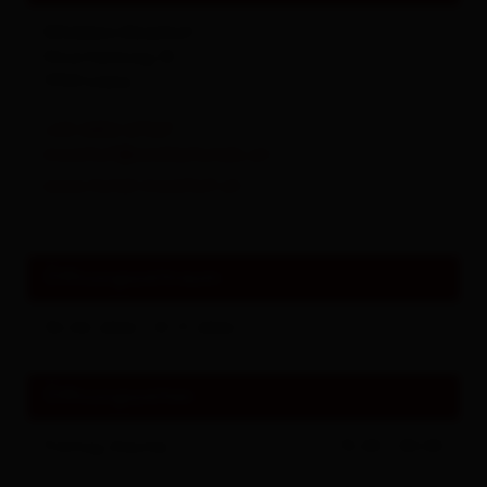
Winklers Moarhof
Moarfeldweg 18
9900
Lienz
+43 4852 67567
moarhof@winklerhotels.at
www.hotel-moarhof.at
Öffnungszeitraum
30.04.2026 - 01.11.2026
Öffnungszeiten
Freitag
(heute)
15:00 - 00:00