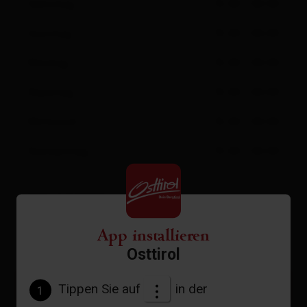
Samstag
15:00 - 00:00
Sonntag
15:00 - 00:00
Montag
15:00 - 00:00
Dienstag
15:00 - 00:00
Mittwoch
15:00 - 00:00
Donnerstag
15:00 - 00:00
Öffnungszeiten:
Pepo's Bar: 15.00 - 24.00 Uhr
a la carte Küche: täglich 18.00 - 20.30 Uhr
App installieren
Zusätzlich Sa + So 11.30 - 14.00 Uhr
Osttirol
weitere Links
Tippen Sie auf
in der
1