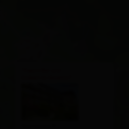
×
"Pepo's Bar und
Stüberl im Moarhof"
Moarfeldweg 18