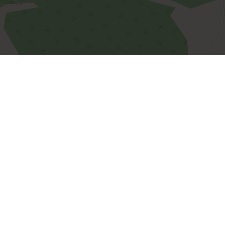
Leaflet
| Map data ©
OpenStreetMap
contributors