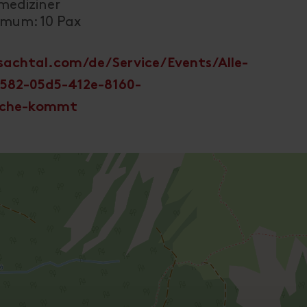
mediziner
ximum: 10 Pax
achtal.com/de/Service/Events/Alle-
582-05d5-412e-8160-
ueche-kommt