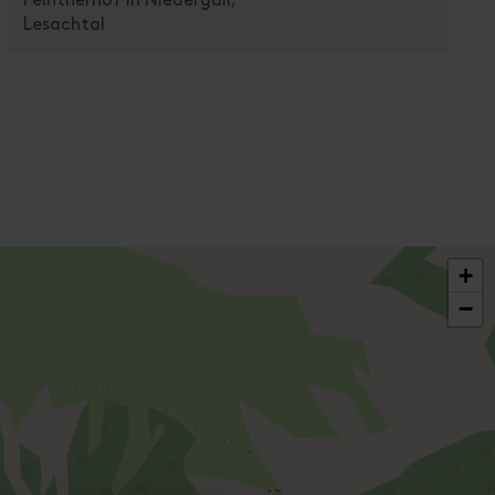
Peintnerhof in Niedergail,
Lesachtal
+
−