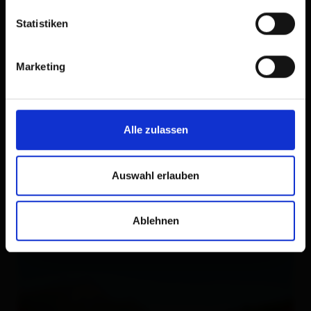
Statistiken
Marketing
Alle zulassen
Auswahl erlauben
Ablehnen