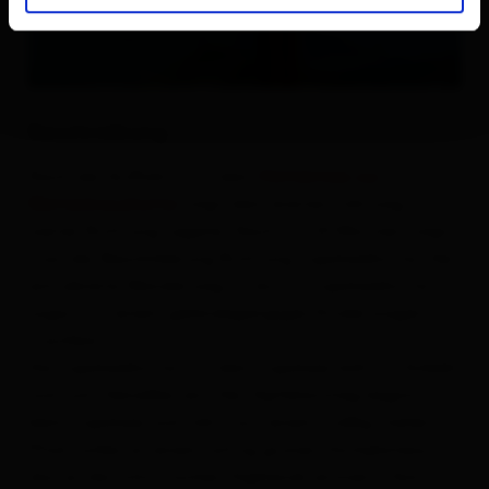
Beschreibung
Nach der Auffahrt mit dem
Hüttentaxi zur
Wetterkreuzhütte
folgt dem breiten Fahrweg
weiter Richtung Legerle. Nach ca. 20 Minuten folgt
man der Beschilderung Richtung Zupalseehütte. Der
extrabreite Wanderweg ist bis zur Zupalseehütte
sogar mit einem geländegängigen Kinderwagen
machbar.
Die Zupalseehütte mit dem Zupalsee lädt zur Einkehr
und zum Genießen ein. Der Gipfelanstieg beginnt
beim Zupalsee und führt auf einem mäßig steilen
Pfad vorbei an einem saftig grünen Hochplateau,
das an die schottischen Highlands erinnert. Vom