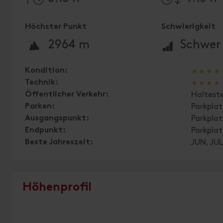
Höchster Punkt
Schwierigkeit
🞍
🞽
2964 m
Schwer
🞙
🞙
🞙
🞙
Kondition:
🞙
🞙
🞙
🞙
Technik:
Öffentlicher Verkehr:
Halteste
Parken:
Parkpla
Ausgangspunkt:
Parkpla
Endpunkt:
Parkpla
Beste Jahreszeit:
JUN, JUL
Höhenprofil