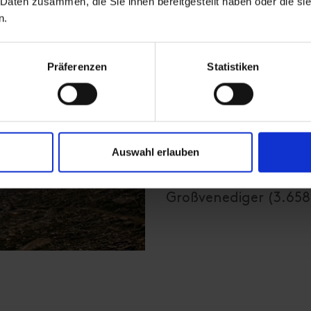
 Daten zusammen, die Sie ihnen bereitgestellt haben oder die s
Startpunkt dieser ans
n.
Wiesen. Dort kann ma
Johannishütte fahren
Präferenzen
Statistiken
Std. hinaufwandern. 
schmaler Steig Richt
auf 2.964m. Dieser Ab
dauert ca. 3 Std. Da
Auswahl erlauben
Bergtouren zu den mä
und idealer Startpun
Großvenediger (3.65