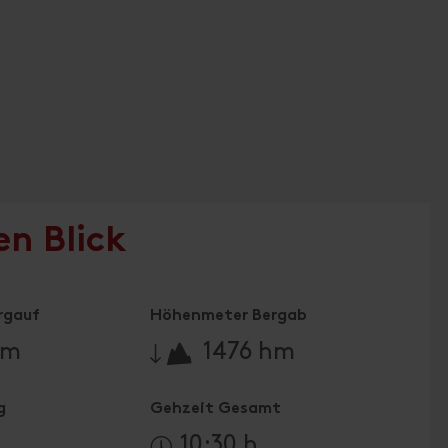
en Blick
rgauf
Höhenmeter Bergab
🔋
hm
1476 hm
g
Gehzeit Gesamt
10:30 h