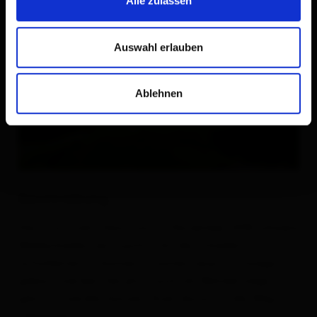
Alle zulassen
Auswahl erlauben
Ablehnen
Beschreibung
Das Sturmtief "Vaia" hat im November 2018 schwere
Waldschäden verursacht. Um die Schäden
aufarbeiten zu können, mussten neue Forstwege
gebaut werden, die jetzt auch als Wanderwege
genutzt werden können. Einer davon ist der Weg ins
"Gesenge".