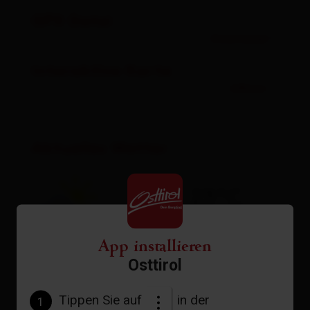
GPX Datei
Download
Interaktive Karte
öffnen
Aktuelles Wetter
23°C
°C
App installieren
Osttirol
zur Vorhersage
Tippen Sie auf
in der
1