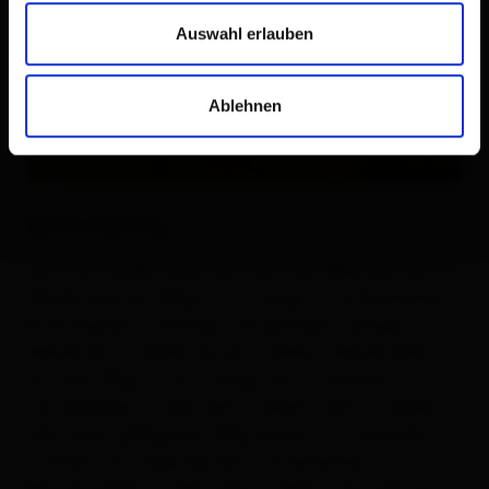
Auswahl erlauben
Ablehnen
Beschreibung
Vom Dorf Außervillgraten führt der Weg über die
Glinzbrücke auf Weg 7 (Forstweg) in nordöstlicher
Richtung durch dichten Fichtenwald in einigen
Kehren bis zur Alten Hütte (1.740m). Weiter gehts
auf dem Weg 7a (Forstweg) durch lichteren
Lärchenwald zur Rautalm (1.882m) und auf einem
sehr schön gelegenem Weg weiter zur Schupfalm
(1.910m). Auf Weg 14b durch artenreiche