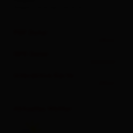
Parkplatz
Parkplatz Hochstein-Talstation
PDF Datei
öffnen
GPX Datei
Download
Interaktive Karte
öffnen
Aktuelles Wetter